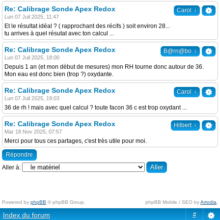
Re: Calibrage Sonde Apex Redox
↓
Carol
Lun 07 Juil 2025, 11:47
Et le résultat idéal ? ( rapprochant des récifs ) soit environ 28...
tu arrives à quel résutat avec ton calcul ...
Re: Calibrage Sonde Apex Redox
↓
B@rn@bo
Lun 07 Juil 2025, 18:00
Depuis 1 an (et mon début de mesures) mon RH tourne donc autour de 36.
Mon eau est donc bien (trop ?) oxydante.
Re: Calibrage Sonde Apex Redox
↓
Carol
Lun 07 Juil 2025, 19:03
36 de rh ! mais avec quel calcul ? toute facon 36 c est trop oxydant ...
Re: Calibrage Sonde Apex Redox
↓
Hilbert
Mar 18 Nov 2025, 07:57
Merci pour tous ces partages, c'est très utile pour moi.
Répondre
Aller à:
Powered by
phpBB
© phpBB Group.
phpBB Mobile / SEO by
Artodia
.
Index du forum
#