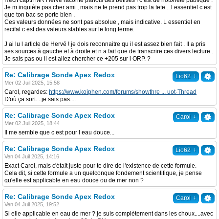
Recif captif MR Hervé raconte parfois des betises ! c est de notoriété publique .
Je m inquiète pas cher ami , mais ne te prend pas trop la tete ...l essentiel c est
que ton bac se porte bien .
Ces valeurs données ne sont pas absolue , mais indicative. L essentiel en
recifal c est des valeurs stables sur le long terme.
J ai lu l article de Hervé ! je dois reconnaitre qu il est assez bien fait . Il a pris
ses sources à gauche et à droite et n a fait que de transcrire ces divers lecture .
Je sais pas ou il est allez chercher ce +205 sur l ORP. ?
Re: Calibrage Sonde Apex Redox
↓
Lio62
Mer 02 Juil 2025, 15:58
Carol, regardes:
https://www.koiphen.com/forums/showthre ... uot-Thread
D'où ça sort....je sais pas....
Re: Calibrage Sonde Apex Redox
↓
Carol
Mer 02 Juil 2025, 18:44
Il me semble que c est pour l eau douce...
Re: Calibrage Sonde Apex Redox
↓
Lio62
Ven 04 Juil 2025, 14:16
Exact Carol, mais c'était juste pour te dire de l'existence de cette formule.
Cela dit, si cette formule a un quelconque fondement scientifique, je pense
qu'elle est applicable en eau douce ou de mer non ?
Re: Calibrage Sonde Apex Redox
↓
Carol
Ven 04 Juil 2025, 19:52
Si elle applicable en eau de mer ? je suis complètement dans les choux....avec