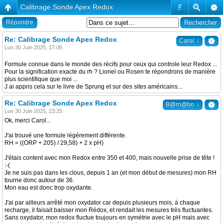
Calibrage Sonde Apex Redox
#
Répondre
Re: Calibrage Sonde Apex Redox
↓
Carol
Lun 30 Juin 2025, 17:06
Formule connue dans le monde des récifs pour ceux qui controle leur Redox ...
Pour la signification exacte du rh ? Lionel ou Rosen te répondrons de manière
plus scientifique que moi ...
J ai appris cela sur le livre de Sprung et sur des sites américains...
Re: Calibrage Sonde Apex Redox
↓
B@rn@bo
Lun 30 Juin 2025, 23:25
Ok, merci Carol...
J'ai trouvé une formule légèrement différente.
RH = ((ORP + 205) / 29,58) + 2 x pH)
J'étais content avec mon Redox entre 350 et 400, mais nouvelle prise de tête !
:-(
Je ne suis pas dans les clous, depuis 1 an (et mon début de mesures) mon RH
tourne donc autour de 36.
Mon eau est donc trop oxydante.
J'ai par ailleurs arrêté mon oxydator car depuis plusieurs mois, à chaque
recharge, il faisait baisser mon Rédox, et rendait les mesures très fluctuantes.
Sans oxydator, mon redox fluctue toujours en symétrie avec le pH mais avec