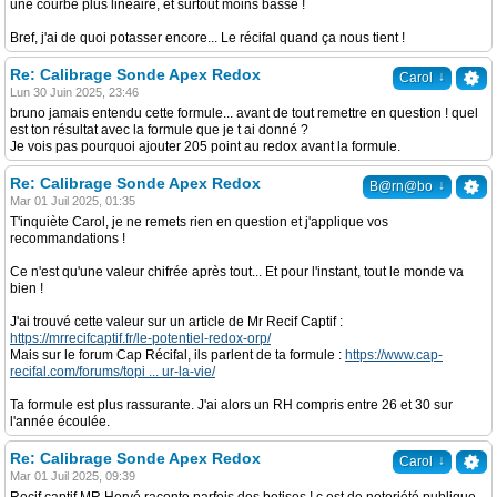
une courbe plus linéaire, et surtout moins basse !
Bref, j'ai de quoi potasser encore... Le récifal quand ça nous tient !
Re: Calibrage Sonde Apex Redox
↓
Carol
Lun 30 Juin 2025, 23:46
bruno jamais entendu cette formule... avant de tout remettre en question ! quel
est ton résultat avec la formule que je t ai donné ?
Je vois pas pourquoi ajouter 205 point au redox avant la formule.
Re: Calibrage Sonde Apex Redox
↓
B@rn@bo
Mar 01 Juil 2025, 01:35
T'inquiète Carol, je ne remets rien en question et j'applique vos
recommandations !
Ce n'est qu'une valeur chifrée après tout... Et pour l'instant, tout le monde va
bien !
J'ai trouvé cette valeur sur un article de Mr Recif Captif :
https://mrrecifcaptif.fr/le-potentiel-redox-orp/
Mais sur le forum Cap Récifal, ils parlent de ta formule :
https://www.cap-
recifal.com/forums/topi ... ur-la-vie/
Ta formule est plus rassurante. J'ai alors un RH compris entre 26 et 30 sur
l'année écoulée.
Re: Calibrage Sonde Apex Redox
↓
Carol
Mar 01 Juil 2025, 09:39