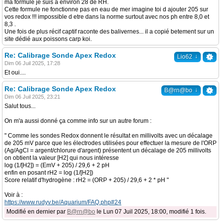
ma formule je suis à environ 28 de RH.
Cette formule ne fonctionne pas en eau de mer imagine toi d ajouter 205 sur
vos redox !!! impossible d etre dans la norme surtout avec nos ph entre 8,0 et
8,3 .
Une fois de plus récif captif raconte des balivernes... il a copié betement sur un
site dédié aux poissons carp koi.
Re: Calibrage Sonde Apex Redox
↓
Lio62
Dim 06 Juil 2025, 17:28
Et oui....
Re: Calibrage Sonde Apex Redox
↓
B@rn@bo
Dim 06 Juil 2025, 23:21
Salut tous...
On m'a aussi donné ça comme info sur un autre forum :
" Comme les sondes Redox donnent le résultat en millivolts avec un décalage
de 205 mV parce que les électrodes utilisées pour effectuer la mesure de l'ORP
(Ag/AgCl = argent/chlorure d'argent) présentent un décalage de 205 millivolts
on obtient la valeur [H2] qui nous intéresse
log (1/[H2]) = (EmV + 205) / 29,6 + 2 pH
enfin en posant rH2 = log (1/[H2])
Score relatif d'hydrogène : rH2 = (ORP + 205) / 29,6 + 2 * pH "
Voir à :
https://www.rudyv.be/Aquarium/FAQ.php#24
Modifié en dernier par
B@rn@bo
le Lun 07 Juil 2025, 18:00, modifié 1 fois.