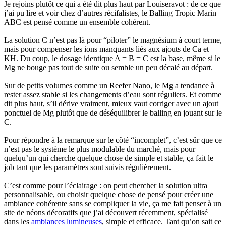
Je rejoins plutôt ce qui a été dit plus haut par Louiseravot : de ce que
j’ai pu lire et voir chez d’autres récifalistes, le Balling Tropic Marin
ABC est pensé comme un ensemble cohérent.
La solution C n’est pas là pour “piloter” le magnésium à court terme,
mais pour compenser les ions manquants liés aux ajouts de Ca et
KH. Du coup, le dosage identique A = B = C est la base, même si le
Mg ne bouge pas tout de suite ou semble un peu décalé au départ.
Sur de petits volumes comme un Reefer Nano, le Mg a tendance à
rester assez stable si les changements d’eau sont réguliers. Et comme
dit plus haut, s’il dérive vraiment, mieux vaut corriger avec un ajout
ponctuel de Mg plutôt que de déséquilibrer le balling en jouant sur le
C.
Pour répondre à la remarque sur le côté “incomplet”, c’est sûr que ce
n’est pas le système le plus modulable du marché, mais pour
quelqu’un qui cherche quelque chose de simple et stable, ça fait le
job tant que les paramètres sont suivis régulièrement.
C’est comme pour l’éclairage : on peut chercher la solution ultra
personnalisable, ou choisir quelque chose de pensé pour créer une
ambiance cohérente sans se compliquer la vie, ça me fait penser à un
site de néons décoratifs que j’ai découvert récemment, spécialisé
dans les
ambiances lumineuses
, simple et efficace. Tant qu’on sait ce