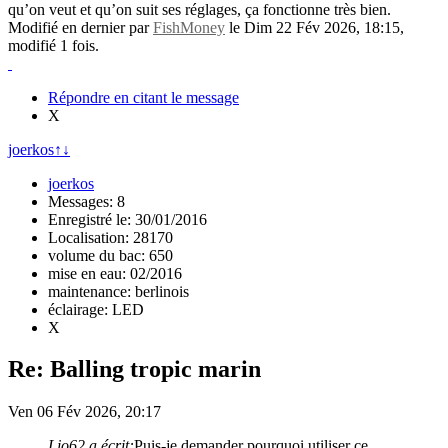
qu’on veut et qu’on suit ses réglages, ça fonctionne très bien.
Modifié en dernier par
FishMoney
le Dim 22 Fév 2026, 18:15,
modifié 1 fois.
Répondre en citant le message
X
joerkos
↑
↓
joerkos
Messages: 8
Enregistré le: 30/01/2016
Localisation: 28170
volume du bac: 650
mise en eau: 02/2016
maintenance: berlinois
éclairage: LED
X
Re: Balling tropic marin
Ven 06 Fév 2026, 20:17
Lio62 a écrit:
Puis-je demander pourquoi utiliser ce