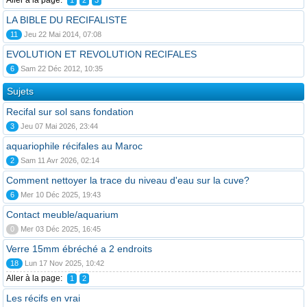
Aller à la page:
1
2
3
LA BIBLE DU RECIFALISTE
11
Jeu 22 Mai 2014, 07:08
EVOLUTION ET REVOLUTION RECIFALES
6
Sam 22 Déc 2012, 10:35
Sujets
Recifal sur sol sans fondation
3
Jeu 07 Mai 2026, 23:44
aquariophile récifales au Maroc
2
Sam 11 Avr 2026, 02:14
Comment nettoyer la trace du niveau d'eau sur la cuve?
6
Mer 10 Déc 2025, 19:43
Contact meuble/aquarium
0
Mer 03 Déc 2025, 16:45
Verre 15mm ébréché a 2 endroits
18
Lun 17 Nov 2025, 10:42
Aller à la page:
1
2
Les récifs en vrai