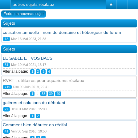
autres sujets récifaux
#
Écrire un nouveau sujet
Sujets
cotisation annuelle , nom de domaine et hébergeur du forum
13
Mar 16 Mai 2023, 21:38
Sujets
LE SABLE ET VOS BACS
61
Mer 19 Mai 2021, 13:17
Aller à la page:
1
2
3
4
RVRT : utilitaires pour aquariums récifaux
719
Dim 09 Juin 2019, 22:41
Aller à la page:
...
1
38
39
40
galères et solutions du débutant
27
Jeu 01 Mar 2018, 15:00
Aller à la page:
1
2
Comment bien débuter en récifal
41
Ven 30 Sep 2016, 19:50