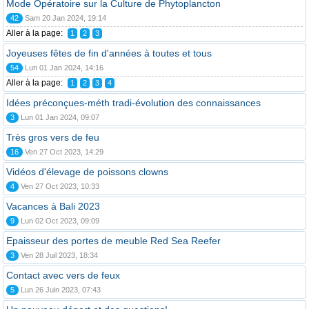
Mode Opératoire sur la Culture de Phytoplancton
42
Sam 20 Jan 2024, 19:14
Aller à la page:
1
2
3
Joyeuses fêtes de fin d'années à toutes et tous
54
Lun 01 Jan 2024, 14:16
Aller à la page:
1
2
3
4
Idées préconçues-méth tradi-évolution des connaissances
3
Lun 01 Jan 2024, 09:07
Très gros vers de feu
16
Ven 27 Oct 2023, 14:29
Vidéos d'élevage de poissons clowns
4
Ven 27 Oct 2023, 10:33
Vacances à Bali 2023
9
Lun 02 Oct 2023, 09:09
Epaisseur des portes de meuble Red Sea Reefer
3
Ven 28 Juil 2023, 18:34
Contact avec vers de feux
5
Lun 26 Juin 2023, 07:43