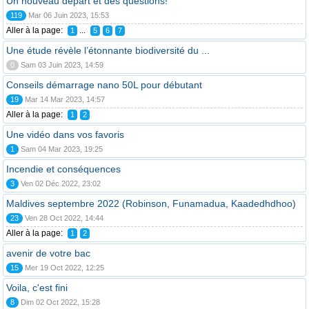
Un nouveau départ et des questions!
119
Mar 06 Juin 2023, 15:53
Aller à la page:
...
1
5
6
7
Une étude révèle l’étonnante biodiversité du ...
0
Sam 03 Juin 2023, 14:59
Conseils démarrage nano 50L pour débutant
19
Mar 14 Mar 2023, 14:57
Aller à la page:
1
2
Une vidéo dans vos favoris
1
Sam 04 Mar 2023, 19:25
Incendie et conséquences
3
Ven 02 Déc 2022, 23:02
Maldives septembre 2022 (Robinson, Funamadua, Kaadedhdhoo)
23
Ven 28 Oct 2022, 14:44
Aller à la page:
1
2
avenir de votre bac
15
Mer 19 Oct 2022, 12:25
Voila, c'est fini
8
Dim 02 Oct 2022, 15:28