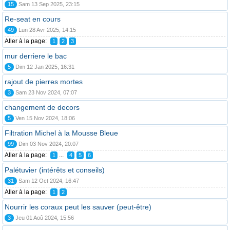
15
Sam 13 Sep 2025, 23:15
Re-seat en cours
49
Lun 28 Avr 2025, 14:15
Aller à la page:
1
2
3
mur derriere le bac
5
Dim 12 Jan 2025, 16:31
rajout de pierres mortes
3
Sam 23 Nov 2024, 07:07
changement de decors
5
Ven 15 Nov 2024, 18:06
Filtration Michel à la Mousse Bleue
99
Dim 03 Nov 2024, 20:07
Aller à la page:
...
1
4
5
6
Palétuvier (intérêts et conseils)
31
Sam 12 Oct 2024, 16:47
Aller à la page:
1
2
Nourrir les coraux peut les sauver (peut-être)
3
Jeu 01 Aoû 2024, 15:56