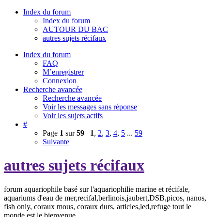
Index du forum
Index du forum
AUTOUR DU BAC
autres sujets récifaux
Index du forum
FAQ
M’enregistrer
Connexion
Recherche avancée
Recherche avancée
Voir les messages sans réponse
Voir les sujets actifs
#
Page
1
sur
59
1
,
2
,
3
,
4
,
5
...
59
Suivante
autres sujets récifaux
forum aquariophile basé sur l'aquariophilie marine et récifale,
aquariums d'eau de mer,recifal,berlinois,jaubert,DSB,picos, nanos,
fish only, coraux mous, coraux durs, articles,led,refuge tout le
monde est le bienvenue.