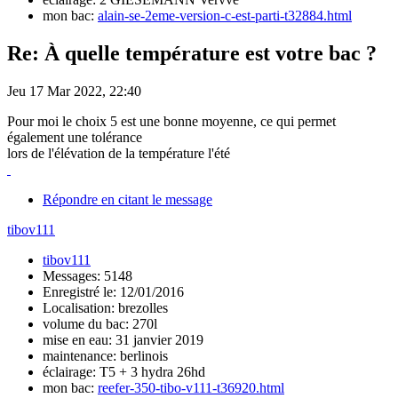
mon bac:
alain-se-2eme-version-c-est-parti-t32884.html
Re: À quelle température est votre bac ?
Jeu 17 Mar 2022, 22:40
Pour moi le choix 5 est une bonne moyenne, ce qui permet
également une tolérance
lors de l'élévation de la température l'été
Répondre en citant le message
tibov111
tibov111
Messages: 5148
Enregistré le: 12/01/2016
Localisation: brezolles
volume du bac: 270l
mise en eau: 31 janvier 2019
maintenance: berlinois
éclairage: T5 + 3 hydra 26hd
mon bac:
reefer-350-tibo-v111-t36920.html