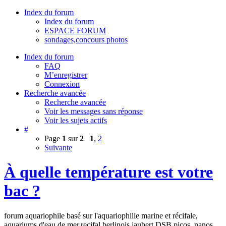
Index du forum
Index du forum
ESPACE FORUM
sondages,concours photos
Index du forum
FAQ
M’enregistrer
Connexion
Recherche avancée
Recherche avancée
Voir les messages sans réponse
Voir les sujets actifs
#
Page
1
sur
2
1
,
2
Suivante
À quelle température est votre
bac ?
forum aquariophile basé sur l'aquariophilie marine et récifale,
aquariums d'eau de mer,recifal,berlinois,jaubert,DSB,picos, nanos,