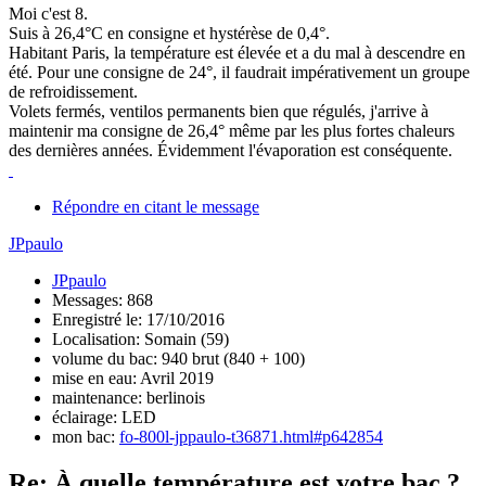
Moi c'est 8.
Suis à 26,4°C en consigne et hystérèse de 0,4°.
Habitant Paris, la température est élevée et a du mal à descendre en
été. Pour une consigne de 24°, il faudrait impérativement un groupe
de refroidissement.
Volets fermés, ventilos permanents bien que régulés, j'arrive à
maintenir ma consigne de 26,4° même par les plus fortes chaleurs
des dernières années. Évidemment l'évaporation est conséquente.
Répondre en citant le message
JPpaulo
JPpaulo
Messages: 868
Enregistré le: 17/10/2016
Localisation: Somain (59)
volume du bac: 940 brut (840 + 100)
mise en eau: Avril 2019
maintenance: berlinois
éclairage: LED
mon bac:
fo-800l-jppaulo-t36871.html#p642854
Re: À quelle température est votre bac ?