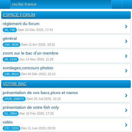
recifal-france
ESPACE FORUM
règlement du forum
35, 745
Sam 20 Déc 2025, 17:41
général
194, 3636
Sam 11 Avr 2026, 18:31
zoom sur le bac d'un membre
16, 1628
Jeu 14 Nov 2024, 11:29
sondages,concours photos
245, 9614
Dim 04 Déc 2022, 22:21
VOTRE BAC
présentation de vos bacs,picos et nanos
2928, 158975
Sam 25 Juil 2026, 10:19
présentation de votre fish only
51, 2864
Mar 10 Fév 2026, 17:26
vidéo
237, 3203
Dim 11 Juin 2023, 09:33