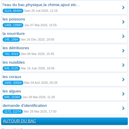
l'eau du bac,physique,la chimie,ajout etc...
3124, 66404
Sam 25 Juil 2026, 12:16
les poissons
1468, 23983
Jeu 07 Mai 2026, 15:55
la nourriture
145, 1994
Ven 26 Déc 2025, 19:09
les détritivores
792, 9310
Dim 08 Mar 2026, 15:45
les nuisibles
646, 9125
Mar 16 Juin 2026, 18:56
les coraux
1940, 30569
Mar 04 Aoû 2026, 00:28
les algues
699, 15364
Jeu 28 Mai 2026, 11:28
demande d'identification
1172, 11274
Mer 28 Mai 2025, 17:00
AUTOUR DU BAC