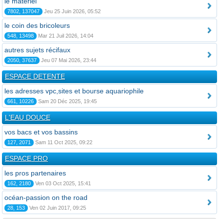
le matériel
7802, 137047
Jeu 25 Juin 2026, 05:52
le coin des bricoleurs
548, 13498
Mar 21 Juil 2026, 14:04
autres sujets récifaux
2050, 37637
Jeu 07 Mai 2026, 23:44
ESPACE DETENTE
les adresses vpc,sites et bourse aquariophile
661, 10226
Sam 20 Déc 2025, 19:45
L'EAU DOUCE
vos bacs et vos bassins
127, 2071
Sam 11 Oct 2025, 09:22
ESPACE PRO
les pros partenaires
162, 2180
Ven 03 Oct 2025, 15:41
océan-passion on the road
28, 153
Ven 02 Juin 2017, 09:25