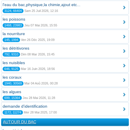
l'eau du bac,physique,la chimie,ajout etc...
3124, 66404
Sam 25 Juil 2026, 12:16
les poissons
1468, 23983
Jeu 07 Mai 2026, 15:55
la nourriture
145, 1994
Ven 26 Déc 2025, 19:09
les détritivores
792, 9310
Dim 08 Mar 2026, 15:45
les nuisibles
646, 9125
Mar 16 Juin 2026, 18:56
les coraux
1940, 30569
Mar 04 Aoû 2026, 00:28
les algues
699, 15364
Jeu 28 Mai 2026, 11:28
demande d'identification
1172, 11274
Mer 28 Mai 2025, 17:00
AUTOUR DU BAC