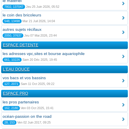
le matériel
7802, 137047
Jeu 25 Juin 2026, 05:52
le coin des bricoleurs
548, 13498
Mar 21 Juil 2026, 14:04
autres sujets récifaux
2050, 37637
Jeu 07 Mai 2026, 23:44
ESPACE DETENTE
les adresses vpc,sites et bourse aquariophile
661, 10226
Sam 20 Déc 2025, 19:45
L'EAU DOUCE
vos bacs et vos bassins
127, 2071
Sam 11 Oct 2025, 09:22
ESPACE PRO
les pros partenaires
162, 2180
Ven 03 Oct 2025, 15:41
océan-passion on the road
28, 153
Ven 02 Juin 2017, 09:25