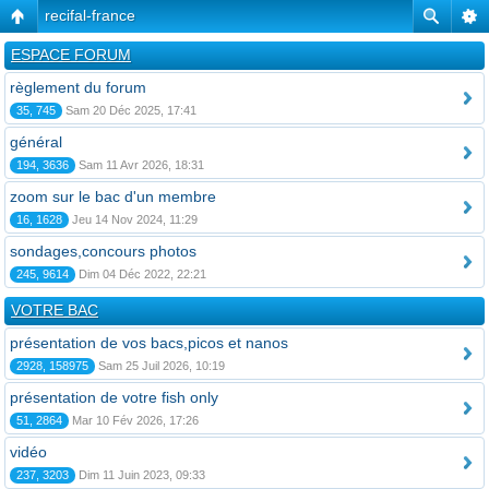
recifal-france
ESPACE FORUM
règlement du forum
35, 745
Sam 20 Déc 2025, 17:41
général
194, 3636
Sam 11 Avr 2026, 18:31
zoom sur le bac d'un membre
16, 1628
Jeu 14 Nov 2024, 11:29
sondages,concours photos
245, 9614
Dim 04 Déc 2022, 22:21
VOTRE BAC
présentation de vos bacs,picos et nanos
2928, 158975
Sam 25 Juil 2026, 10:19
présentation de votre fish only
51, 2864
Mar 10 Fév 2026, 17:26
vidéo
237, 3203
Dim 11 Juin 2023, 09:33