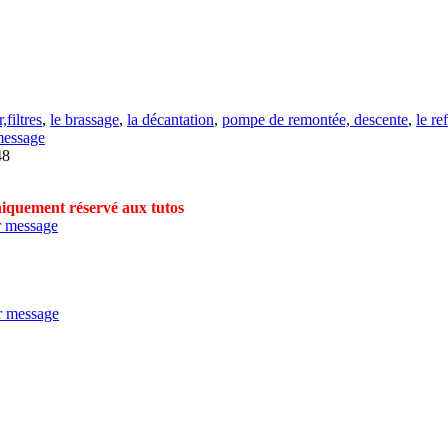
,filtres
,
le brassage
,
la décantation
,
pompe de remontée, descente
,
le re
48
uniquement réservé aux tutos