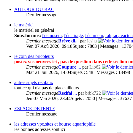
AUTOUR DU BAC
Dernier message
le matériel
le matériel en général
Sous-forums:
l'osmoseur
,
l'éclairage
,
l'écumeur
,
rah,rac,reacteur
Dernier message
Brève di...
par
Iesha
Ven 07 Aoû 2026, 09:18
Sujets : 7803 | Messages : 1370
le coin des bricoleurs
postez vos oeuvres ici , pas de question dans cette section 
Dernier message
Coupure ...
par
Lio62
Mar 21 Juil 2026, 14:04
Sujets : 548 | Messages : 13498
autres sujets récifaux
tout ce qui n'a pas de place ailleurs
Dernier message
Recifal ...
par
brbk722
Jeu 07 Mai 2026, 23:44
Sujets : 2050 | Messages : 37637
ESPACE DETENTE
Dernier message
les adresses vpc,sites et bourse aquariophile
les bonnes adresses sont ici