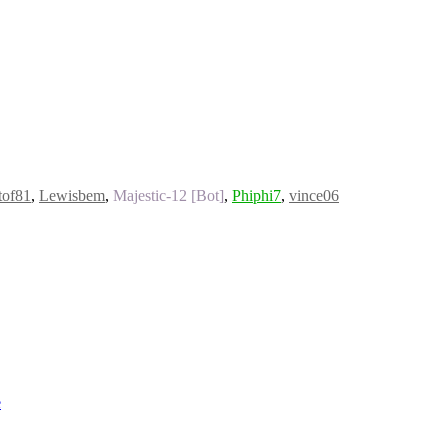
tof81
,
Lewisbem
,
Majestic-12 [Bot]
,
Phiphi7
,
vince06