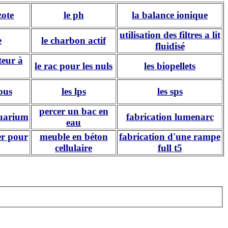
zote
le ph
la balance ionique
utilisation des filtres a lit
e
le charbon actif
fluidisé
teur à
le rac pour les nuls
les biopellets
ous
les lps
les sps
percer un bac en
quarium
fabrication lumenarc
eau
er pour
meuble en béton
fabrication d'une rampe
cellulaire
full t5