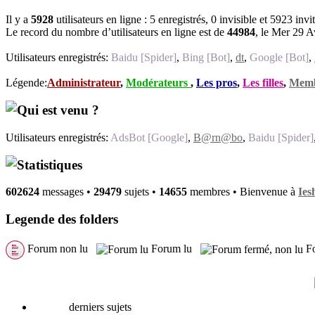
Il y a
5928
utilisateurs en ligne : 5 enregistrés, 0 invisible et 5923 invi
Le record du nombre d’utilisateurs en ligne est de
44984
, le Mer 29 A
Utilisateurs enregistrés:
Baidu [Spider]
,
Bing [Bot]
,
dt
,
Google [Bot]
,
Légende:
Administrateur
,
Modérateurs
,
Les pros
,
Les filles
,
Memb
Qui est venu ?
Utilisateurs enregistrés:
AdsBot [Google]
,
B@rn@bo
,
Baidu [Spider]
Statistiques
602624
messages •
29479
sujets •
14655
membres • Bienvenue à
Ies
Legende des folders
Forum non lu
Forum lu
Fo
derniers sujets