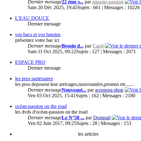
Dernier message
22 éme s...
par
aquario-passion
Sam 20 Déc 2025, 19:45
Sujets : 661 | Messages : 10226
L'EAU DOUCE
Dernier message
vos bacs et vos bassins
présentez votre bac ici
Dernier message
Besoin d...
par
Carol
Sam 11 Oct 2025, 09:22
Sujets : 127 | Messages : 2071
ESPACE PRO
Dernier message
les pros partenaires
les pros deposent leur arrivages,nouveautées,promos etc......
Dernier message
Nouveaut...
par
acropora-shop
Ven 03 Oct 2025, 15:41
Sujets : 162 | Messages : 2180
océan-passion on the road
les dvds d'océan-passion on the road
Dernier message
Le N°58 ...
par
Dompail
Ven 02 Juin 2017, 09:25
Sujets : 28 | Messages : 153
les articles