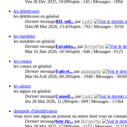
Ven 26 Déc 2025, 19:09
Sujets : 145 | Messages : 1994
les détritivores
les détritivores en général
Dernier message
BH, soli...
par
Lio62
Dim 08 Mar 2026, 15:45
Sujets : 792 | Messages : 9310
les nuisibles
les nuisibles en général
Dernier message
Envahiss...
par
B@rn@bo
Mar 16 Juin 2026, 18:56
Sujets : 646 | Messages : 9125
les coraux
les coraux en général
Dernier message
Faits ét...
par
anaismartin
Mar 04 Aoû 2026, 00:28
Sujets : 1940 | Messages : 3056
les algues
les algues en général
Dernier message
Conseil ...
par
Lio62
Jeu 28 Mai 2026, 11:28
Sujets : 699 | Messages : 15364
demande d'identification
Vous avez une algue,un poisson ou autres dont vous ne connaiss
Dernier message
bete étr...
par
B@rn@bo
Mer 28 Mai 2025, 17:00
Sujets : 1172 | Messages : 11274