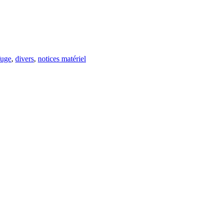
fuge
,
divers
,
notices matériel