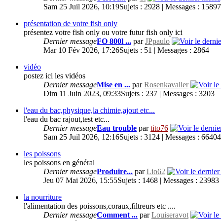
Sam 25 Juil 2026, 10:19
Sujets : 2928 | Messages : 1589
présentation de votre fish only
présentez votre fish only ou votre futur fish only ici
Dernier message
FO 800l ...
par
JPpaulo
Mar 10 Fév 2026, 17:26
Sujets : 51 | Messages : 2864
vidéo
postez ici les vidéos
Dernier message
Mise en ...
par
Rosenkavalier
Dim 11 Juin 2023, 09:33
Sujets : 237 | Messages : 3203
l'eau du bac,physique,la chimie,ajout etc...
l'eau du bac rajout,test etc...
Dernier message
Eau trouble
par
tito76
Sam 25 Juil 2026, 12:16
Sujets : 3124 | Messages : 66404
les poissons
les poissons en général
Dernier message
Produire...
par
Lio62
Jeu 07 Mai 2026, 15:55
Sujets : 1468 | Messages : 23983
la nourriture
l'alimentation des poissons,coraux,filtreurs etc ....
Dernier message
Comment ...
par
Louiseravot