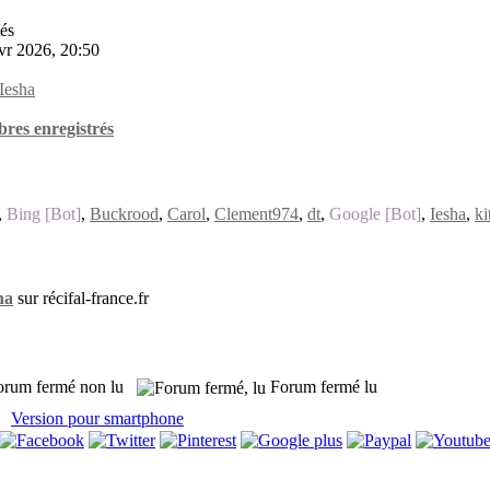
tés
vr 2026, 20:50
Iesha
res enregistrés
,
Bing [Bot]
,
Buckrood
,
Carol
,
Clement974
,
dt
,
Google [Bot]
,
Iesha
,
ki
ha
sur récifal-france.fr
rum fermé non lu
Forum fermé lu
Version pour smartphone