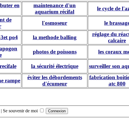
buter en
maintenance d'un
le cycle de l'a
aquarium récifal
nt de
l'osmoseur
le brassag
r
réglage du réac
o3et po4
la methode balling
calcaire
rapogon
photos de poissons
les coraux m
e
recifale
la sécurité électrique
surveiller son a
éviter les débordements
fabrication boiti
ne rampe
d'écumeur
atc 800
|
Se souvenir de moi