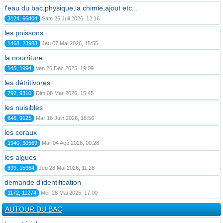
l'eau du bac,physique,la chimie,ajout etc...
3124, 66404
Sam 25 Juil 2026, 12:16
les poissons
1468, 23983
Jeu 07 Mai 2026, 15:55
la nourriture
145, 1994
Ven 26 Déc 2025, 19:09
les détritivores
792, 9310
Dim 08 Mar 2026, 15:45
les nuisibles
646, 9125
Mar 16 Juin 2026, 18:56
les coraux
1940, 30569
Mar 04 Aoû 2026, 00:28
les algues
699, 15364
Jeu 28 Mai 2026, 11:28
demande d'identification
1172, 11274
Mer 28 Mai 2025, 17:00
AUTOUR DU BAC