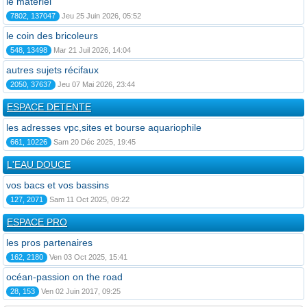
le matériel
7802, 137047
Jeu 25 Juin 2026, 05:52
le coin des bricoleurs
548, 13498
Mar 21 Juil 2026, 14:04
autres sujets récifaux
2050, 37637
Jeu 07 Mai 2026, 23:44
ESPACE DETENTE
les adresses vpc,sites et bourse aquariophile
661, 10226
Sam 20 Déc 2025, 19:45
L'EAU DOUCE
vos bacs et vos bassins
127, 2071
Sam 11 Oct 2025, 09:22
ESPACE PRO
les pros partenaires
162, 2180
Ven 03 Oct 2025, 15:41
océan-passion on the road
28, 153
Ven 02 Juin 2017, 09:25