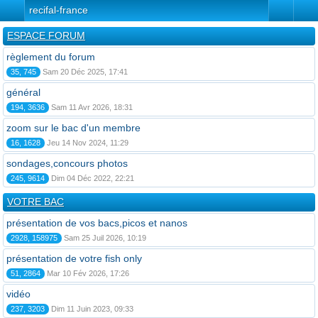
recifal-france
ESPACE FORUM
règlement du forum
35, 745
Sam 20 Déc 2025, 17:41
général
194, 3636
Sam 11 Avr 2026, 18:31
zoom sur le bac d'un membre
16, 1628
Jeu 14 Nov 2024, 11:29
sondages,concours photos
245, 9614
Dim 04 Déc 2022, 22:21
VOTRE BAC
présentation de vos bacs,picos et nanos
2928, 158975
Sam 25 Juil 2026, 10:19
présentation de votre fish only
51, 2864
Mar 10 Fév 2026, 17:26
vidéo
237, 3203
Dim 11 Juin 2023, 09:33